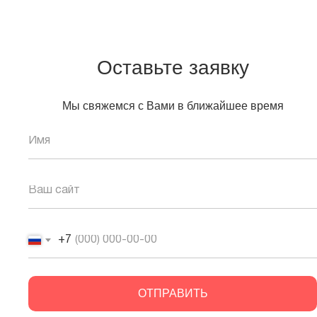
страниц и исправить ошибки.
Рекомендации по продвижению сайта на Tilda
Оставьте заявку
Чтобы успешно продвигать сайт на Tilda, используйте
комплексный подход:
Мы свяжемся с Вами в ближайшее время
Регулярно обновляйте контент.
Работайте с внешними ссылками.
Настраивайте рекламные кампании в Google и
Яндекс.Директе.
Заключение
SEO для сайта на Tilda — это реальная возможность
+7
вывести ваш ресурс в топ поисковых систем.
Используйте преимущества платформы, учитывайте
её особенности и следуйте рекомендациям из этого
ОТПРАВИТЬ
гайда.